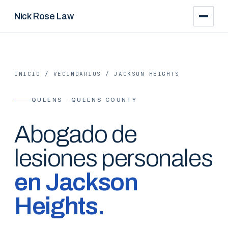
Nick Rose Law
INICIO
/
VECINDARIOS
/
JACKSON HEIGHTS
QUEENS · QUEENS COUNTY
Abogado de
lesiones personales
en
Jackson
Heights
.