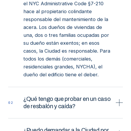
el NYC Administrative Code §7-210
hace al propietario colindante
responsable del mantenimiento de la
acera. Los dueños de viviendas de
una, dos o tres familias ocupadas por
su dueño están exentos; en esos
casos, la Ciudad es responsable. Para
todos los demás (comerciales,
residenciales grandes, NYCHA), el
dueño del edificio tiene el deber.
¿Qué tengo que probar en un caso
02
de resbalón y caída?
Tres cosas: que existía una condición
defectuosa; que el dueño tenía aviso
¿Puedo demandar a la Ciudad por