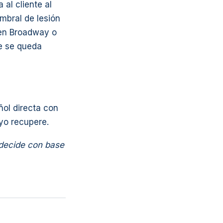
al cliente al
mbral de lesión
n en Broadway o
e se queda
ñol directa con
 yo recupere.
 decide con base