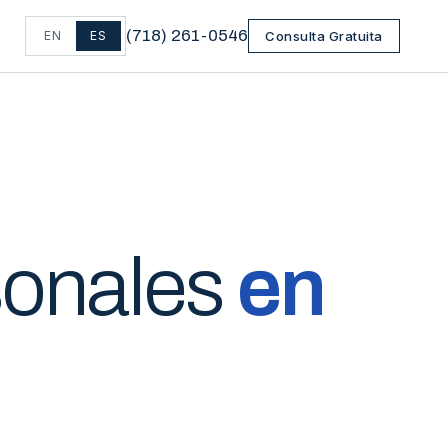
(
718
)
261-0546
EN
ES
Consulta Gratuita
sonales
en