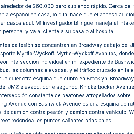
 alrededor de $60,000 pero subiendo rápido. Cerca del 
abla español en casa, lo cual hace que el acceso al id
rer casos aquí. Mi investigador bilingüe maneja el intak
 persona, y va al cliente a su casa o al hospital.
entes de lesión se concentran en Broadway debajo del 
nsporte Myrtle-Wyckoff. Myrtle-Wyckoff Avenues, donde 
peor intersección individual en mi expediente de Bushwic
bús, las columnas elevadas, y el tráfico cruzado en la
ualquier otra esquina que cubro en Brooklyn. Broadway
del JMZ elevado, corre segundo. Knickerbocker Avenu
ntersección constante de peatones atropellados sobre l
hing Avenue con Bushwick Avenue es una esquina de ru
 de camión contra peatón y camión contra vehículo. 
reet redondea los puntos calientes principales.