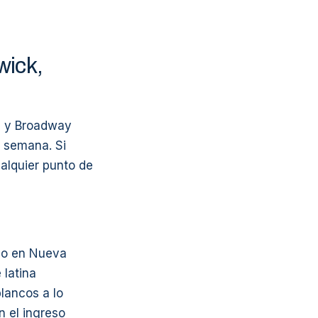
wick,
n, y Broadway
a semana. Si
alquier punto de
ndo en Nueva
 latina
lancos a lo
n el ingreso