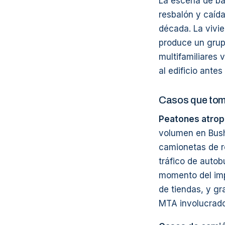
La escena de ba
resbalón y caíd
década. La vivien
produce un grup
multifamiliares 
al edificio ante
Casos que tom
Peatones atrop
volumen en Bush
camionetas de re
tráfico de autob
momento del imp
de tiendas, y g
MTA involucrado