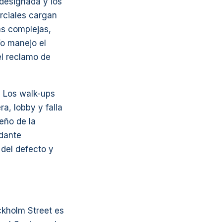
designada y los
rciales cargan
ás complejas,
Yo manejo el
el reclamo de
.
Los walk-ups
ra, lobby y falla
eño de la
ndante
 del defecto y
ckholm Street es