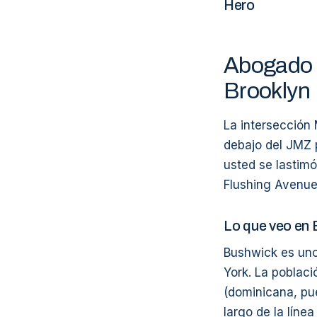
Hero
Abogado 
Brooklyn
La intersección
debajo del JMZ 
usted se lastim
Flushing Avenue,
Lo que veo en
Bushwick es uno
York. La poblac
(dominicana, pue
largo de la líne