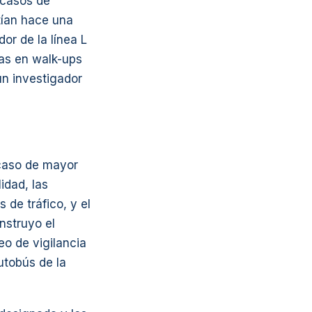
 casos de
tían hace una
dor de la línea L
as en walk-ups
un investigador
caso de mayor
idad, las
 de tráfico, y el
nstruyo el
o de vigilancia
utobús de la