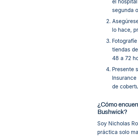
el hospit
segunda o
Asegúrese 
lo hace, p
Fotografíe
tiendas de
48 a 72 ho
Presente s
Insurance 
de cobert
¿Cómo encuent
Bushwick?
Soy Nicholas Ro
práctica solo ma