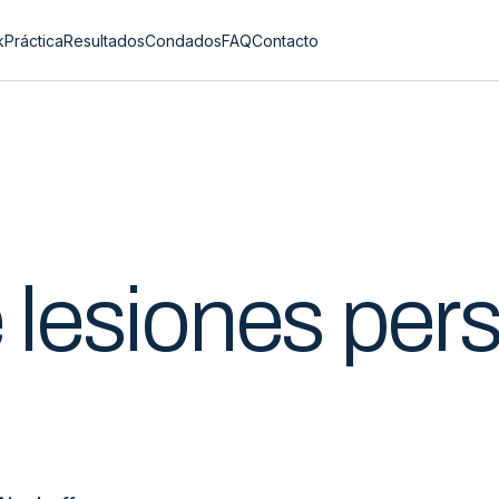
k
Práctica
Resultados
Condados
FAQ
Contacto
lesiones per