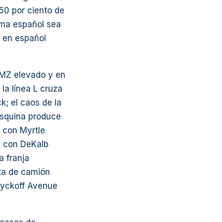
50 por ciento de
ioma español sea
e en español
JMZ elevado y en
la línea L cruza
k; el caos de la
 esquina produce
 con Myrtle
e con DeKalb
a franja
ta de camión
Wyckoff Avenue