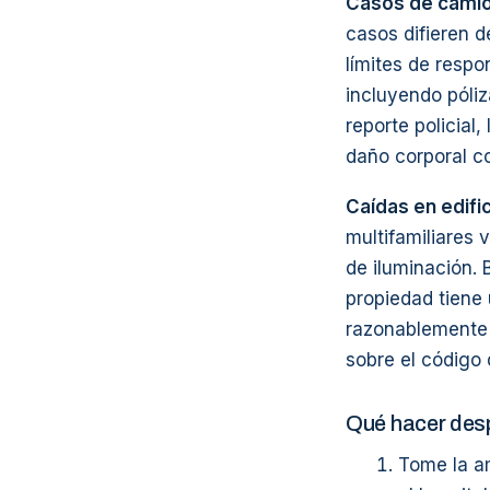
Casos de camió
casos difieren 
límites de respo
incluyendo póliz
reporte policial
daño corporal co
Caídas en edifi
multifamiliares 
de iluminación. 
propiedad tiene
razonablemente s
sobre el código 
Qué hacer des
Tome la a