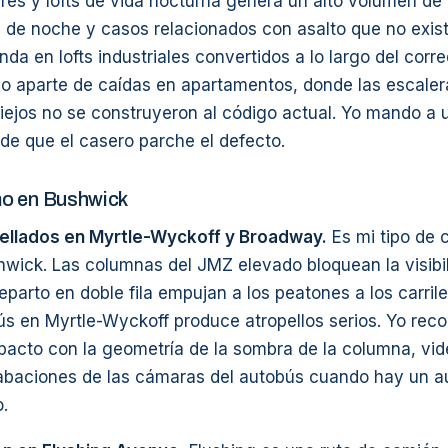
res y lofts de vida nocturna genera un alto volumen de
a de noche y casos relacionados con asalto que no exis
da en lofts industriales convertidos a lo largo del corre
o aparte de caídas en apartamentos, donde las escaler
viejos no se construyeron al código actual. Yo mando a 
s de que el casero parche el defecto.
o en Bushwick
ellados en Myrtle-Wyckoff y Broadway.
Es mi tipo de 
wick. Las columnas del JMZ elevado bloquean la visibil
parto en doble fila empujan a los peatones a los carriles
ús en Myrtle-Wyckoff produce atropellos serios. Yo reco
acto con la geometría de la sombra de la columna, vide
rabaciones de las cámaras del autobús cuando hay un a
.