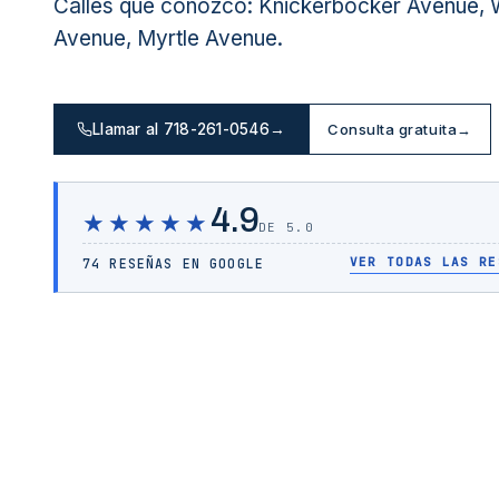
Calles que conozco: Knickerbocker Avenue,
Avenue, Myrtle Avenue.
Llamar al 718-261-0546
→
Consulta gratuita
→
4.9
★★★★★
DE 5.0
VER TODAS LAS RE
74 RESEÑAS EN GOOGLE