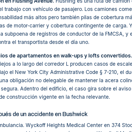
n en Flushing Avenue.
Flushing es una ruta de camión 
del trabajo con vehículo de pasajero. Los camiones come
nsabilidad más altos pero también pilas de cobertura m
as de motor-carrier y cobertura contingente de carga. 
, la subpoena de registros de conductor de la FMCSA, y 
ntra el transportista desde el día uno.
cios de apartamentos en walk-ups y lofts convertidos
viejos a lo largo del corredor L producen casos de escale
Bajo el New York City Administrative Code § 7-210, el du
 una obligación no delegable de mantener la acera coli
egura. Adentro del edificio, el caso gira sobre el aviso
de construcción vigente en la fecha relevante.
pués de un accidente en Bushwick
mbulancia. Wyckoff Heights Medical Center en 374 Sto