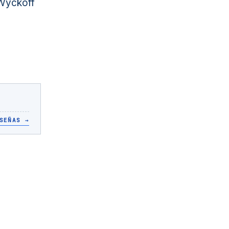
 Wyckoff
SEÑAS
→