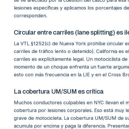
se ve afectado por la cuestión del casco para esa 
lesiones específicas y aplicamos los porcentajes 
corresponden.
Circular entre carriles (lane splitting) es 
La VTL §1252(c) de Nueva York prohíbe circular en
carriles de tráfico lento o detenido). California es
carriles es explícitamente legal. Un motociclista de
momento de un choque enfrenta un fuerte argume
esto con más frecuencia en la LIE y en el Cross B
La cobertura UM/SUM es crítica
Muchos conductores culpables en NYC llevan el m
cobertura por lesiones corporales. Eso está muy le
grave de motocicleta. La cobertura UM/SUM de su 
acumula por encima y paga la diferencia. Present