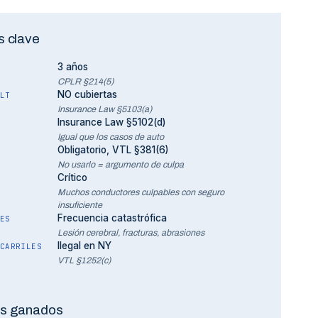
s clave
3 años
CPLR §214(5)
NO cubiertas
LT
Insurance Law §5103(a)
Insurance Law §5102(d)
Igual que los casos de auto
Obligatorio, VTL §381(6)
No usarlo = argumento de culpa
Crítico
Muchos conductores culpables con seguro
insuficiente
Frecuencia catastrófica
ES
Lesión cerebral, fracturas, abrasiones
Ilegal en NY
CARRILES
VTL §1252(c)
s ganados