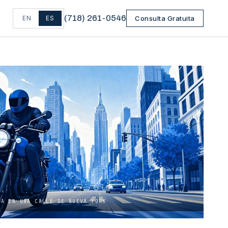
(
718
)
261-0546
EN
ES
Consulta Gratuita
TA EN UNA CALLE DE NUEVA YORK