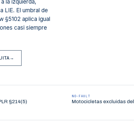
a la izquierda,
a LIE. El umbral de
 §5102 aplica igual
iones casi siempre
UITA
→
NO-FAULT
PLR §214(5)
Motocicletas excluidas del