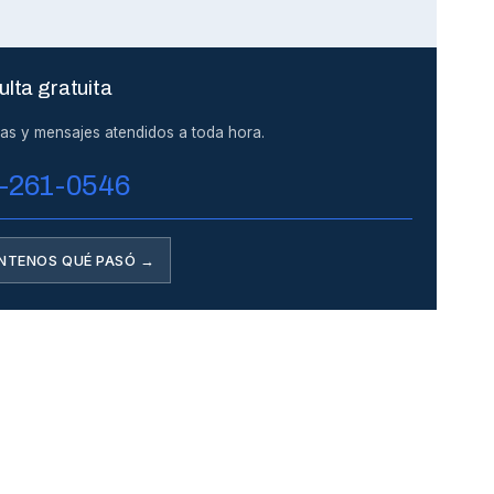
lta gratuita
as y mensajes atendidos a toda hora.
-261-0546
NTENOS QUÉ PASÓ →