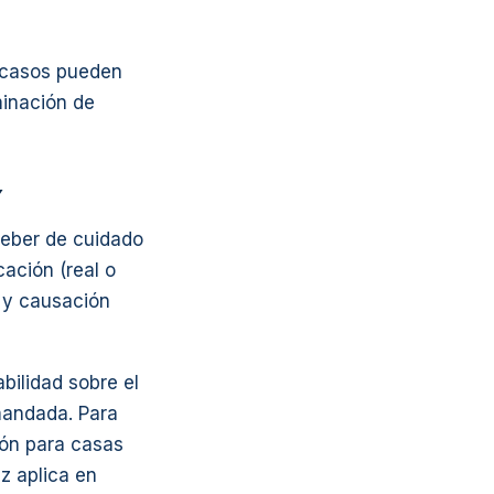
s casos pueden
minación de
Y
deber de cuidado
cación (real o
, y causación
bilidad sobre el
mandada. Para
ión para casas
z aplica en