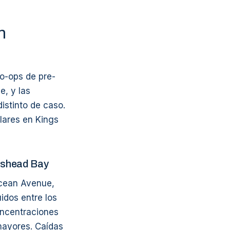
n
co-ops de pre-
, y las
istinto de caso.
lares en Kings
epshead Bay
Ocean Avenue,
idos entre los
oncentraciones
mayores. Caídas