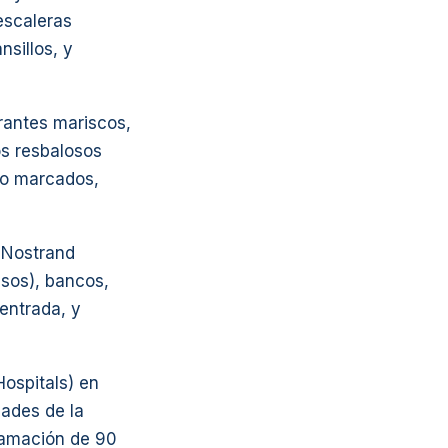
escaleras
sillos, y
rantes mariscos,
os resbalosos
no marcados,
 Nostrand
sos), bancos,
 entrada, y
Hospitals) en
ades de la
lamación de 90