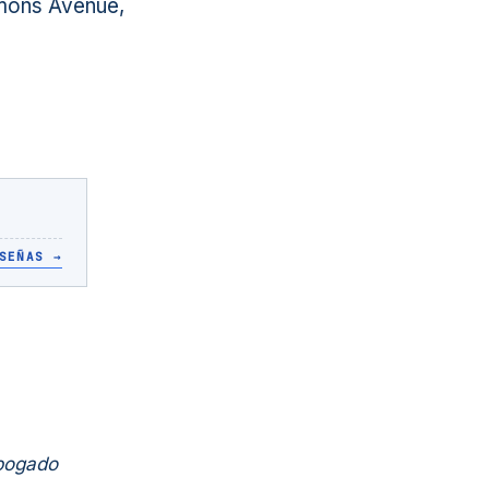
mons Avenue,
SEÑAS
→
Abogado