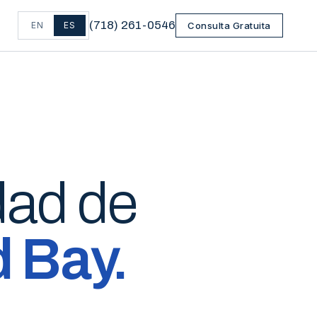
(
718
)
261-0546
EN
ES
Consulta Gratuita
dad de
 Bay
.