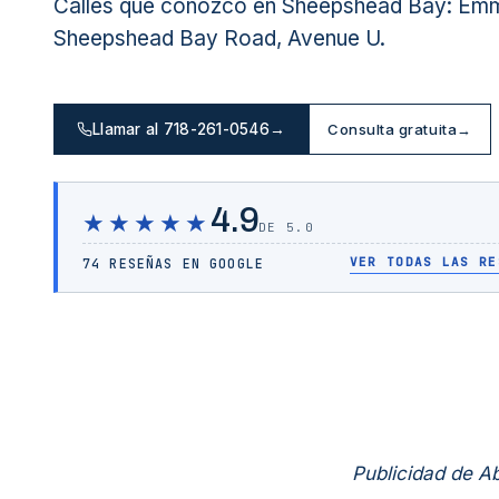
Calles que conozco en Sheepshead Bay: Em
Sheepshead Bay Road, Avenue U.
Llamar al 718-261-0546
→
Consulta gratuita
→
4.9
★★★★★
DE 5.0
VER TODAS LAS RE
74 RESEÑAS EN GOOGLE
Publicidad de 