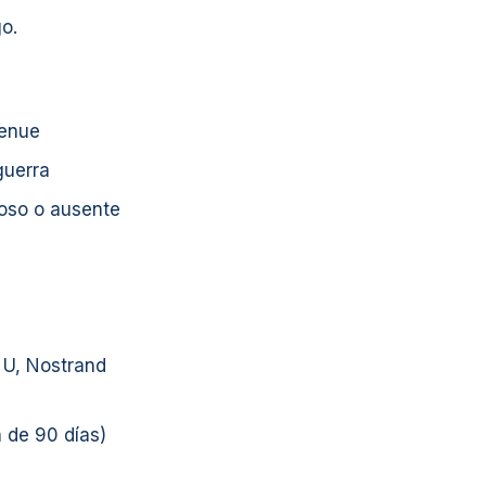
o.
venue
guerra
oso o ausente
 U, Nostrand
n de 90 días)