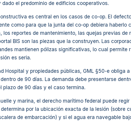
dado el predominio de edificios cooperativos.
constructiva es central en los casos de co-op. El defec
ciente como para que la junta del co-op debiera haberlo 
a, los reportes de mantenimiento, las quejas previas de r
portal BIS son las piezas que la construyen. Las corpora
ndes mantienen pólizas significativas, lo cual permite
sión es seria.
nd Hospital y propiedades públicas, GML §50-e obliga a
dentro de 90 días. La demanda debe presentarse dentr
el plazo de 90 días y el caso termina.
elle y marina, el derecho marítimo federal puede regir
e determina por la ubicación exacta de la lesión (sobre c
escalera de embarcación) y si el agua era navegable bajo