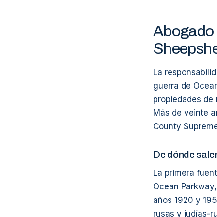
Abogado 
Sheepsh
La responsabili
guerra de Ocean
propiedades de m
Más de veinte añ
County Supreme 
De dónde salen
La primera fuent
Ocean Parkway, 
años 1920 y 195
rusas y judías-