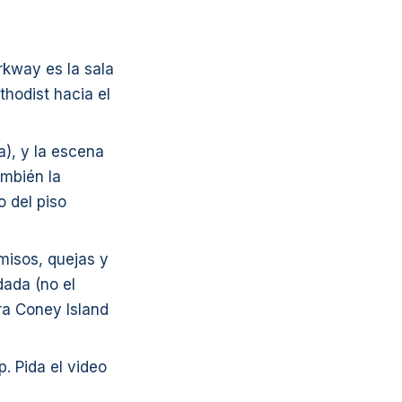
rkway es la sala
hodist hacia el
a), y la escena
ambién la
o del piso
rmisos, quejas y
dada (no el
ara Coney Island
p. Pida el video