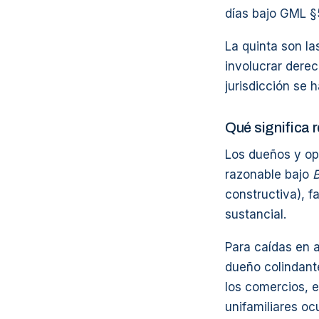
días bajo GML §
La quinta son l
involucrar derec
jurisdicción se 
Qué significa r
Los dueños y op
razonable bajo
B
constructiva), f
sustancial.
Para caídas en 
dueño colindant
los comercios, 
unifamiliares oc