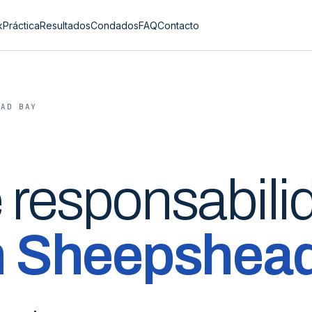
k
Práctica
Resultados
Condados
FAQ
Contacto
EAD BAY
e
responsabili
n
Sheepshead