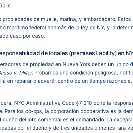
50-e.
as propiedades de muelle, marina, y embarcadero. Esto
ho marítimo federal además de la ley de NY, y la deter
hace caso por caso.
esponsabilidad de locales (premises liability) en N
eradores de propiedad en Nueva York deben un único 
asso v. Miller
. Probamos una condición peligrosa, notifi
alla en reparar o advertir dentro de un tiempo razonable
acera, NYC Administrative Code §7-210 pone la responsa
e. Para los co-ops, la corporación cooperativa es la de
el dueño del lote comercial es el demandado. La excepc
upadas por el dueño y de tres unidades o menos rara ve