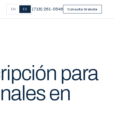
(
718
)
261-0546
EN
ES
Consulta Gratuita
ripción para
onales en