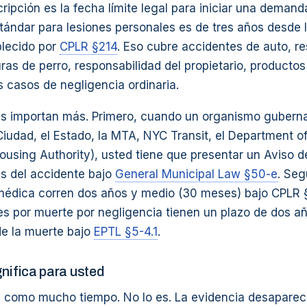
cripción es la fecha límite legal para iniciar una deman
stándar para lesiones personales es de tres años desde 
blecido por
CPLR §214
. Eso cubre accidentes de auto, r
as de perro, responsabilidad del propietario, producto
s casos de negligencia ordinaria.
s importan más. Primero, cuando un organismo guberna
udad, el Estado, la MTA, NYC Transit, el Department of
ousing Authority), usted tiene que presentar un Aviso 
as del accidente bajo
General Municipal Law §50-e
. Seg
médica corren dos años y medio (30 meses) bajo CPLR §
es por muerte por negligencia tienen un plazo de dos a
de la muerte bajo
EPTL §5-4.1
.
gnifica para usted
 como mucho tiempo. No lo es. La evidencia desaparece