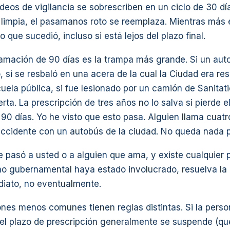
deos de vigilancia se sobrescriben en un ciclo de 30 días
 limpia, el pasamanos roto se reemplaza. Mientras más
 lo que sucedió, incluso si está lejos del plazo final.
lamación de 90 días es la trampa más grande. Si un aut
, si se resbaló en una acera de la cual la Ciudad era res
ela pública, si fue lesionado por un camión de Sanitatio
erta. La prescripción de tres años no lo salva si pierde e
90 días. Yo he visto que esto pasa. Alguien llama cuat
ccidente con un autobús de la ciudad. No queda nada p
le pasó a usted o a alguien que ama, y existe cualquier p
o gubernamental haya estado involucrado, resuelva la 
diato, no eventualmente.
ones menos comunes tienen reglas distintas. Si la perso
el plazo de prescripción generalmente se suspende (q