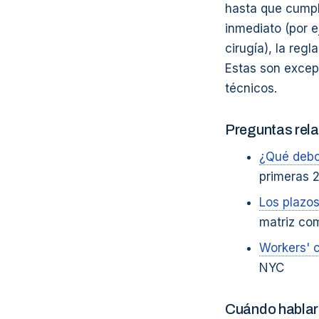
hasta que cumpl
inmediato (por e
cirugía), la reg
Estas son excepc
técnicos.
Preguntas rel
¿Qué debo
primeras 
Los plazo
matriz com
Workers' c
NYC
Cuándo hablar