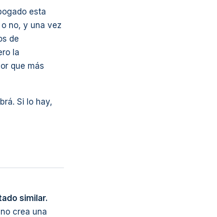
abogado esta
 o no, y una vez
os de
ero la
jor que más
rá. Si lo hay,
ado similar.
 no crea una