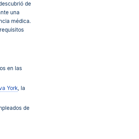
 descubrió de
ante una
encia médica.
requisitos
sos en las
va York
, la
empleados de