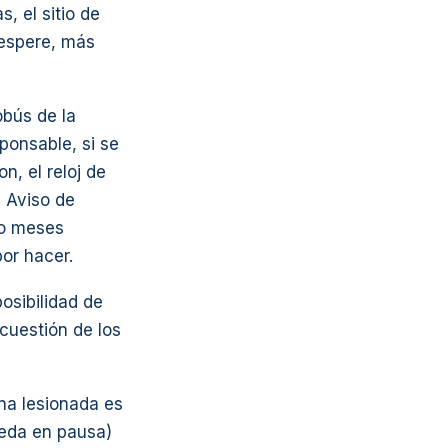
, el sitio de
 espere, más
obús de la
ponsable, si se
n, el reloj de
l Aviso de
ro meses
or hacer.
osibilidad de
cuestión de los
na lesionada es
ueda en pausa)