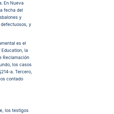
da. En Nueva
la fecha del
esbalones y
s defectuosos, y
mental es el
 Education, la
de Reclamación
undo, los casos
214-a. Tercero,
ños contado
, los testigos