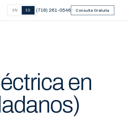
(
718
)
261-0546
EN
ES
Consulta Gratuita
éctrica en
dadanos)