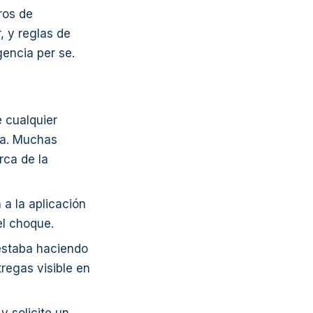
ros de
, y reglas de
gencia per se.
e cualquier
ía. Muchas
rca de la
 a la aplicación
el choque.
 estaba haciendo
regas visible en