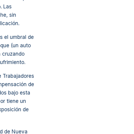
. Las
he, sin
licación.
s el umbral de
oque (un auto
n cruzando
ufrimiento.
 Trabajadores
ompensación de
dos bajo esta
dor tiene un
xposición de
ad de Nueva