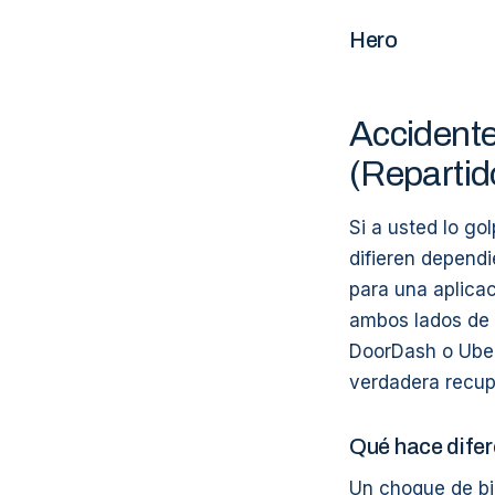
Hero
Accidente
(Repartid
Si a usted lo go
difieren dependi
para una aplica
ambos lados de e
DoorDash o Uber
verdadera recup
Qué hace difere
Un choque de bi