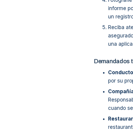
Fotografíe
informe p
un registro
Reciba at
asegurado
una aplica
Demandados t
Conductor 
por su pro
Compañía 
Responsabl
cuando se 
Restauran
restaurant