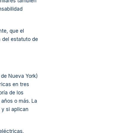
imilares también
nsabilidad
te, que el
 del estatuto de
o de Nueva York)
ricas en tres
ría de los
6 años o más. La
 y si aplican
léctricas,