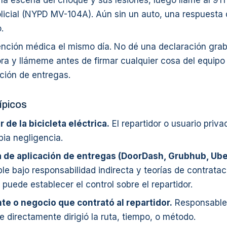
 la escena del choque y sus lesiones, luego llame al 911 
olicial (NYPD MV-104A). Aún sin un auto, una respuesta
.
ención médica el mismo día. No dé una declaración gra
ra y llámeme antes de firmar cualquier cosa del equipo
ción de entregas.
ípicos
de la bicicleta eléctrica.
El repartidor o usuario priv
pia negligencia.
de aplicación de entregas (DoorDash, Grubhub, Uber
e bajo responsabilidad indirecta y teorías de contratac
puede establecer el control sobre el repartidor.
te o negocio que contrató al repartidor.
Responsable
e directamente dirigió la ruta, tiempo, o método.