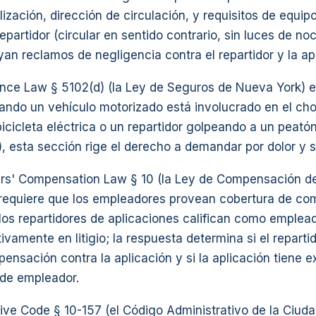
ización, dirección de circulación, y requisitos de equipo
epartidor (circular en sentido contrario, sin luces de noc
yan reclamos de negligencia contra el repartidor y la ap
nce Law § 5102(d) (la Ley de Seguros de Nueva York) e
uando un vehículo motorizado está involucrado en el ch
icicleta eléctrica o un repartidor golpeando a un peató
), esta sección rige el derecho a demandar por dolor y s
s' Compensation Law § 10 (la Ley de Compensación de
requiere que los empleadores provean cobertura de c
 los repartidores de aplicaciones califican como emplea
ivamente en litigio; la respuesta determina si el reparti
nsación contra la aplicación y si la aplicación tiene e
 de empleador.
ive Code § 10-157 (el Código Administrativo de la Ciud