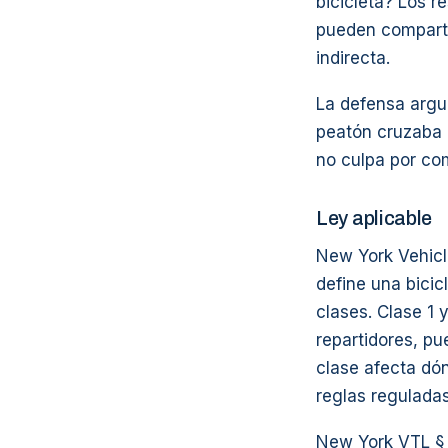
bicicleta? Los r
pueden comparti
indirecta.
La defensa argum
peatón cruzaba i
no culpa por co
Ley aplicable
New York Vehicle
define una bicicl
clases. Clase 1 
repartidores, pu
clase afecta dón
reglas regulada
New York VTL § 1