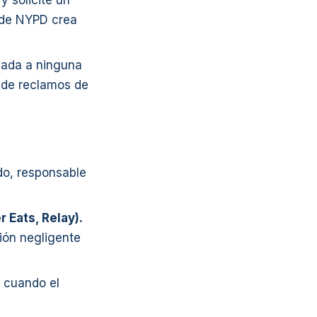
y solicite un
 de NYPD crea
bada a ninguna
 de reclamos de
ado, responsable
 Eats, Relay).
ión negligente
 cuando el