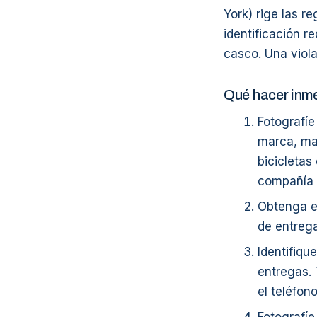
York) rige las r
identificación r
casco. Una viola
Qué hacer inm
Fotografíe
marca, ma
bicicletas
compañía q
Obtenga el
de entreg
Identifiqu
entregas. 
el teléfon