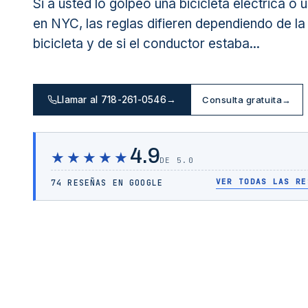
Si a usted lo golpeó una bicicleta eléctrica o 
en NYC, las reglas difieren dependiendo de la 
bicicleta y de si el conductor estaba...
Llamar al 718-261-0546
→
Consulta gratuita
→
4.9
★★★★★
DE 5.0
VER TODAS LAS RE
74 RESEÑAS EN GOOGLE