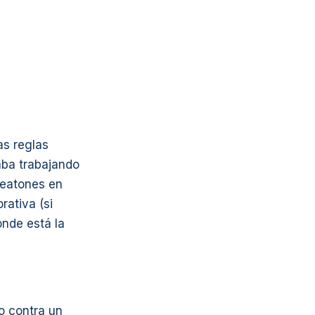
as reglas
taba trabajando
peatones en
rativa (si
nde está la
o contra un