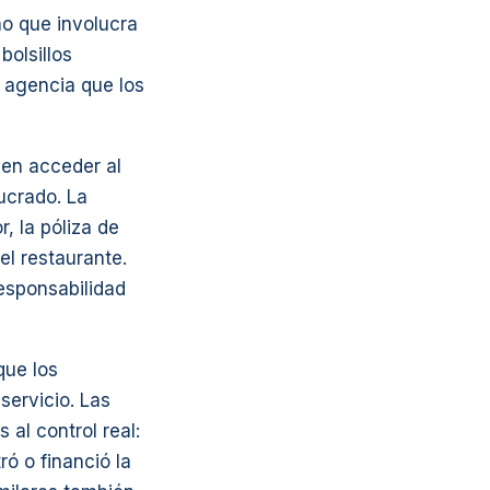
o que involucra
olsillos
 agencia que los
den acceder al
ucrado. La
, la póliza de
el restaurante.
responsabilidad
que los
servicio. Las
al control real:
ó o financió la