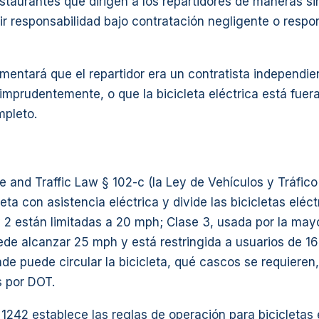
estaurantes que dirigen a los repartidores de maneras s
r responsabilidad bajo contratación negligente o respo
entará que el repartidor era un contratista independien
mprudentemente, o que la bicicleta eléctrica está fuera
mpleto.
 and Traffic Law § 102-c (la Ley de Vehículos y Tráfic
eta con asistencia eléctrica y divide las bicicletas eléct
y 2 están limitadas a 20 mph; Clase 3, usada por la mayo
ede alcanzar 25 mph y está restringida a usuarios de 1
de puede circular la bicicleta, qué cascos se requieren,
s por DOT.
242 establece las reglas de operación para bicicletas e