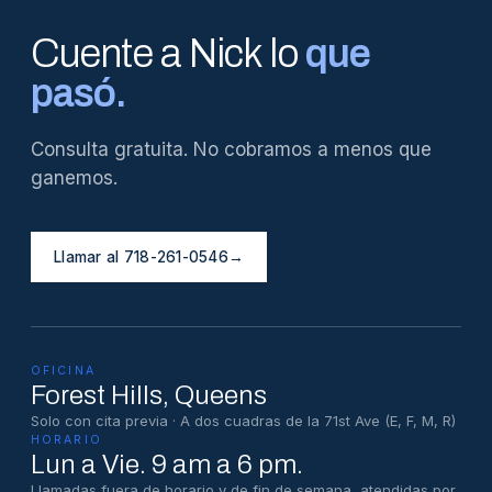
Cuente a Nick lo
que
pasó.
Consulta gratuita. No cobramos a menos que
ganemos.
Llamar al 718-261-0546
→
OFICINA
Forest Hills
, Queens
Solo con cita previa · A dos cuadras de la 71st Ave (E, F, M, R)
HORARIO
Lun a Vie. 9 am a 6 pm.
Llamadas fuera de horario y de fin de semana, atendidas por