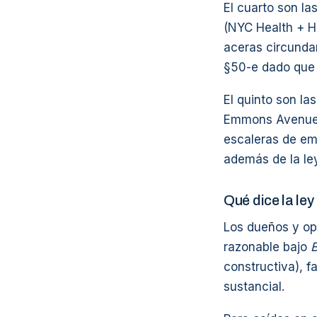
El cuarto son la
(NYC Health + Ho
aceras circunda
§50-e dado que 
El quinto son l
Emmons Avenue. 
escaleras de em
además de la le
Qué dice la le
Los dueños y op
razonable bajo
B
constructiva), f
sustancial.