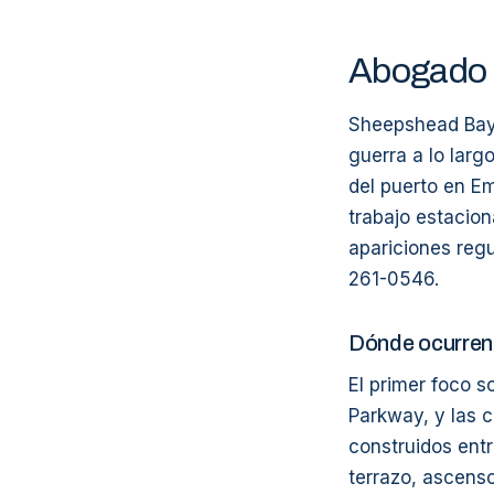
Abogado 
Sheepshead Bay 
guerra a lo lar
del puerto en E
trabajo estacion
apariciones reg
261-0546.
Dónde ocurren
El primer foco 
Parkway, y las c
construidos ent
terrazo, ascens