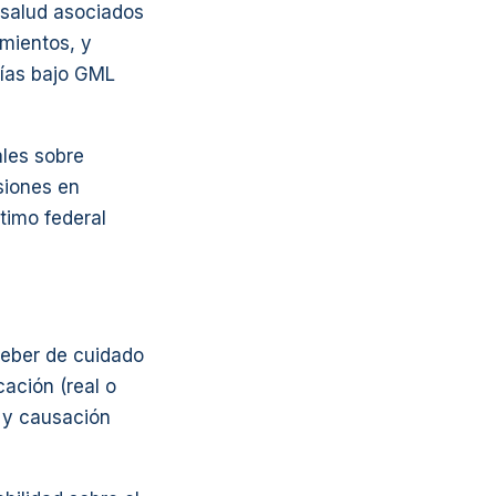
 salud asociados
amientos, y
días bajo GML
ales sobre
siones en
timo federal
deber de cuidado
cación (real o
, y causación