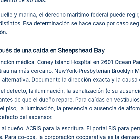
dentro de 90 días.
elle y marina, el derecho marítimo federal puede regir,
distintos. Esa determinación se hace caso por caso seg
ón.
pués de una caída en Sheepshead Bay
ención médica. Coney Island Hospital en 2601 Ocean Pa
 trauma más cercano. NewYork-Presbyterian Brooklyn Me
a alternativa. Documente la dirección exacta y la causa
 el defecto, la iluminación, la señalización (o su ausenci
ntes de que el dueño repare. Para caídas en vestíbulos
 el piso, la iluminación, la presencia o ausencia de alfomb
defecto del ascensor.
e al dueño. ACRIS para la escritura. El portal BIS para pe
s. Para co-ops, la corporación cooperativa es la deman