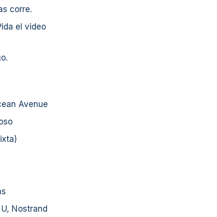
as corre.
Pida el video
o.
Ocean Avenue
uoso
ixta)
as
 U, Nostrand