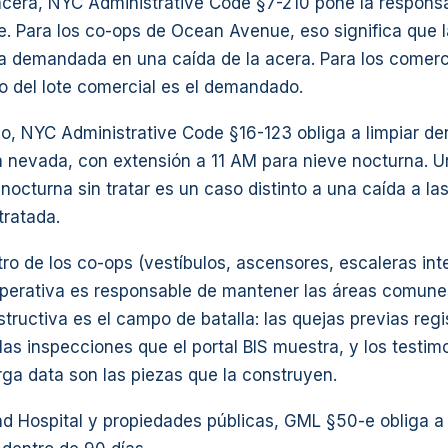
acera, NYC Administrative Code §7-210 pone la responsa
e. Para los co-ops de Ocean Avenue, eso significa que 
la demandada en una caída de la acera. Para los come
o del lote comercial es el demandado.
lo, NYC Administrative Code §16-123 obliga a limpiar de
na nevada, con extensión a 11 AM para nieve nocturna. U
octurna sin tratar es un caso distinto a una caída a la
tratada.
ro de los co-ops (vestíbulos, ascensores, escaleras inter
perativa es responsable de mantener las áreas comune
structiva es el campo de batalla: las quejas previas regi
 las inspecciones que el portal BIS muestra, y los testim
rga data son las piezas que la construyen.
nd Hospital y propiedades públicas, GML §50-e obliga a