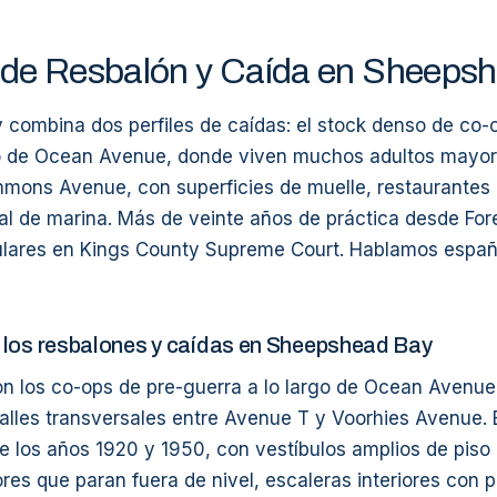
de Resbalón y Caída en Sheeps
combina dos perfiles de caídas: el stock denso de co-
go de Ocean Avenue, donde viven muchos adultos mayores
mmons Avenue, con superficies de muelle, restaurantes 
al de marina. Más de veinte años de práctica desde Fore
ulares en Kings County Supreme Court. Hablamos españo
 los resbalones y caídas en Sheepshead Bay
son los co-ops de pre-guerra a lo largo de Ocean Avenu
alles transversales entre Avenue T y Voorhies Avenue. E
re los años 1920 y 1950, con vestíbulos amplios de piso
ores que paran fuera de nivel, escaleras interiores con