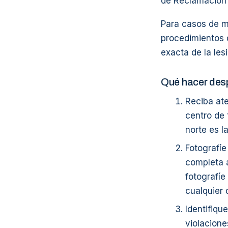
de Reclamación 
Para casos de mu
procedimientos 
exacta de la lesi
Qué hacer des
Reciba at
centro de
norte es l
Fotografíe
completa a
fotografíe
cualquier 
Identifiqu
violacione