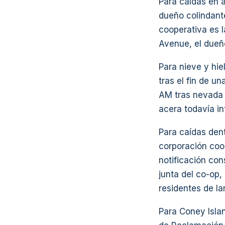
Para caídas en 
dueño colindant
cooperativa es 
Avenue, el dueñ
Para nieve y hie
tras el fin de u
AM tras nevada n
acera todavía in
Para caídas dent
corporación coo
notificación con
junta del co-op,
residentes de la
Para Coney Isla