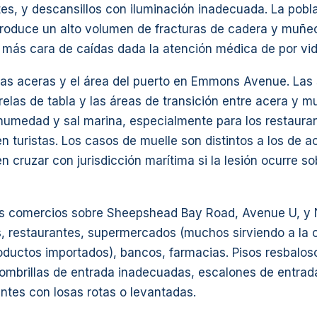
tes, y descansillos con iluminación inadecuada. La pob
 produce un alto volumen de fracturas de cadera y muñec
a más cara de caídas dada la atención médica de por vid
las aceras y el área del puerto en Emmons Avenue. Las 
relas de tabla y las áreas de transición entre acera y m
humedad y sal marina, especialmente para los restaura
n turistas. Los casos de muelle son distintos a los de ac
n cruzar con jurisdicción marítima si la lesión ocurre so
los comercios sobre Sheepshead Bay Road, Avenue U, y
, restaurantes, supermercados (muchos sirviendo a la
oductos importados), bancos, farmacias. Pisos resbalos
lfombrillas de entrada inadecuadas, escalones de entra
ntes con losas rotas o levantadas.