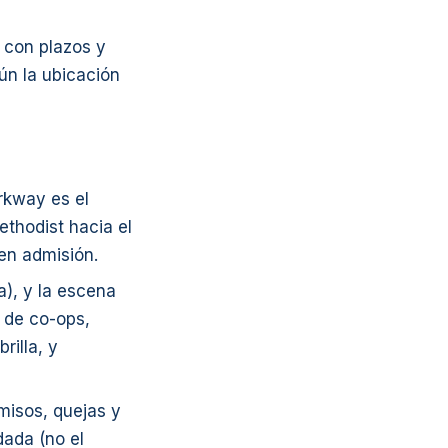
 con plazos y
ún la ubicación
rkway es el
thodist hacia el
 en admisión.
a), y la escena
 de co-ops,
rilla, y
rmisos, quejas y
dada (no el