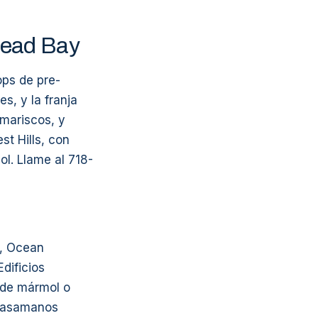
head Bay
ops de pre-
, y la franja
mariscos, y
st Hills, con
l. Llame al 718-
e, Ocean
dificios
 de mármol o
 pasamanos