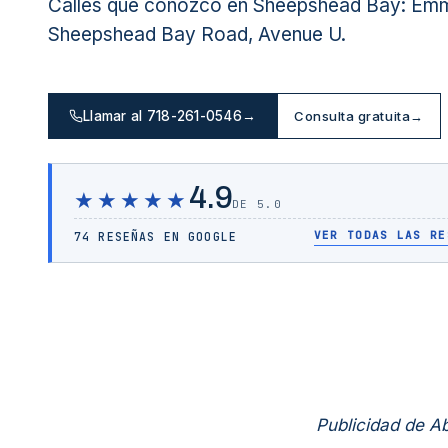
Calles que conozco en Sheepshead Bay: Em
Sheepshead Bay Road, Avenue U.
Llamar al 718-261-0546
→
Consulta gratuita
→
4.9
★★★★★
DE 5.0
VER TODAS LAS RE
74 RESEÑAS EN GOOGLE
Publicidad de 