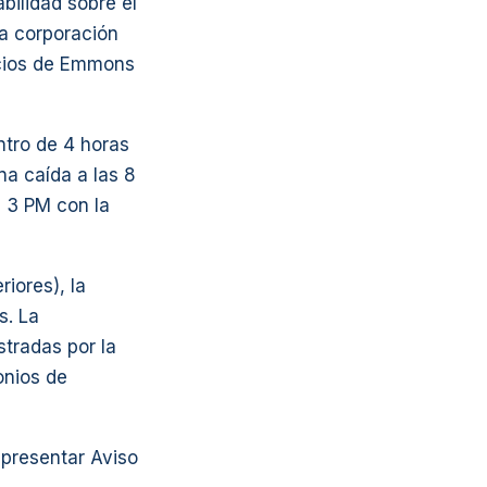
bilidad sobre el
la corporación
rcios de Emmons
ntro de 4 horas
na caída a las 8
s 3 PM con la
iores), la
s. La
stradas por la
onios de
 presentar Aviso