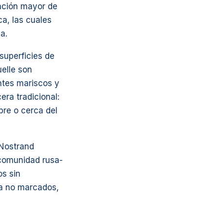
lación mayor de
a, las cuales
a.
superficies de
uelle son
ntes mariscos y
era tradicional:
bre o cerca del
 Nostrand
 comunidad rusa-
os sin
da no marcados,