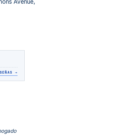
mons Avenue,
SEÑAS
→
Abogado