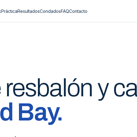
k
Práctica
Resultados
Condados
FAQ
Contacto
e
resbalón y c
d Bay
.