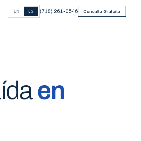
(
718
)
261-0546
EN
ES
Consulta Gratuita
aída
en