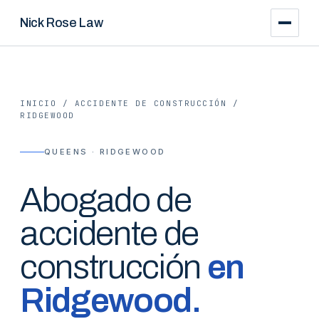
Nick Rose Law
INICIO
/
ACCIDENTE DE CONSTRUCCIÓN
/
RIDGEWOOD
QUEENS · RIDGEWOOD
Abogado de
accidente de
construcción
en
Ridgewood
.