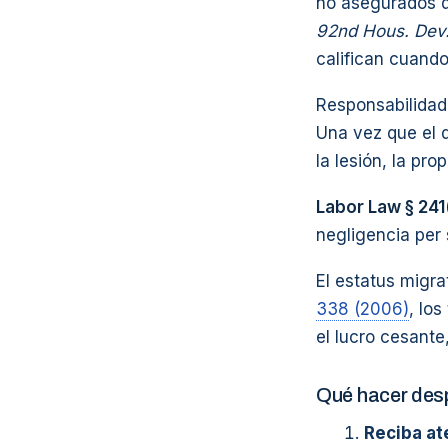
no asegurados q
92nd Hous. Dev.
califican cuando
Responsabilidad
Una vez que el 
la lesión, la pr
Labor Law § 241
negligencia per 
El estatus migra
338 (2006)
, lo
el lucro cesante
Qué hacer des
Reciba at