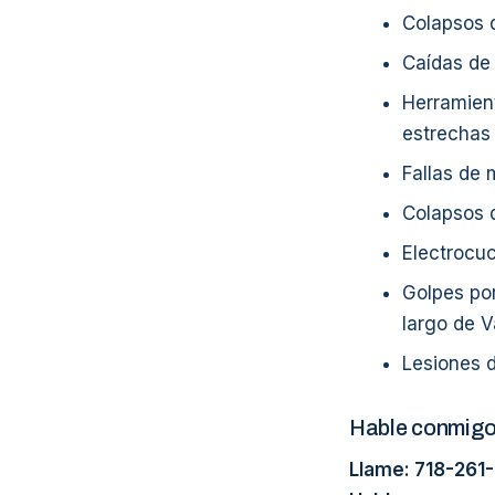
Colapsos d
Caídas de 
Herramien
estrechas
Fallas de 
Colapsos 
Electrocu
Golpes por
largo de 
Lesiones d
Hable conmig
Llame: 718-261