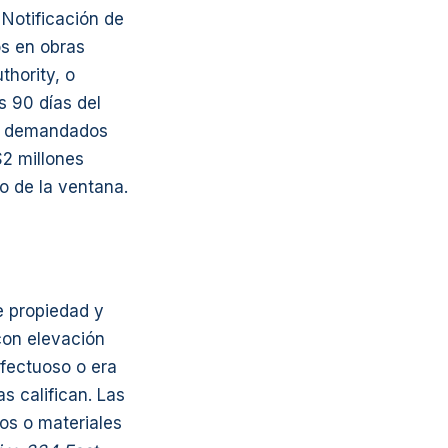
 Notificación de
os en obras
hority, o
s 90 días del
ara demandados
$2 millones
o de la ventana.
e propiedad y
con elevación
efectuoso o era
s califican. Las
os o materiales