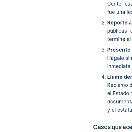
Center est
fue una les
Reporte a
públicas r
termine el
Presente 
Hágalo sin
inmediata 
Llame den
Reclamo de
el Estado 
documenta
y el estat
Casos que ace