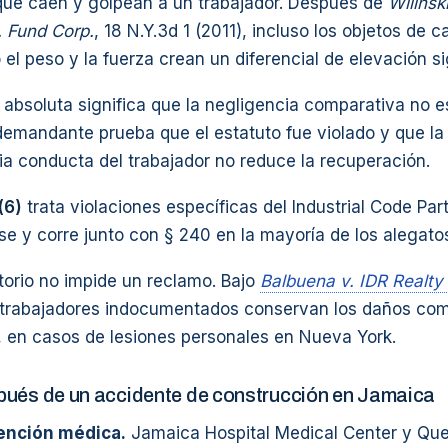
ue caen y golpean a un trabajador. Después de
Wilinsk
 Fund Corp.
, 18 N.Y.3d 1 (2011), incluso los objetos de c
 el peso y la fuerza crean un diferencial de elevación sig
 absoluta significa que la negligencia comparativa no e
demandante prueba que el estatuto fue violado y que la
opia conducta del trabajador no reduce la recuperación.
(6)
trata violaciones específicas del Industrial Code Pa
se y corre junto con § 240 en la mayoría de los alegato
torio no impide un reclamo. Bajo
Balbuena v. IDR Realty
s trabajadores indocumentados conservan los daños comp
, en casos de lesiones personales en Nueva York.
pués de un accidente de construcción en Jamaica
ención médica.
Jamaica Hospital Medical Center y Que