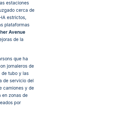
 las estaciones
juzgado cerca de
HA estrictos,
as plataformas
cher Avenue
joras de la
Parsons que ha
on jornaleros de
 de tubo y las
a de servicio del
e camiones y de
n en zonas de
peados por