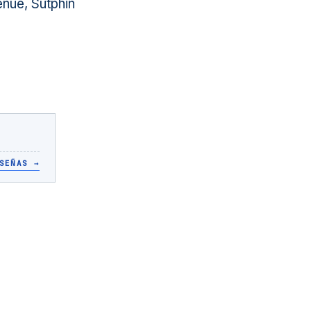
nue, Sutphin
SEÑAS
→