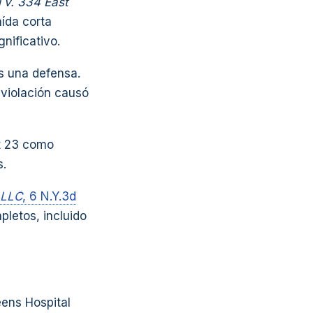
i v. 334 East
aída corta
nificativo.
s una defensa.
 violación causó
rt 23 como
s.
 LLC
, 6 N.Y.3d
letos, incluido
ens Hospital