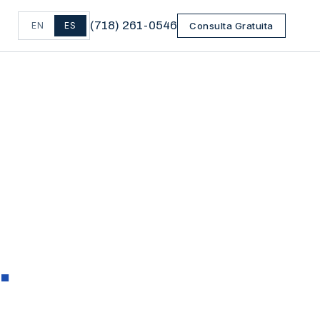
(
718
)
261-0546
EN
ES
Consulta Gratuita
.