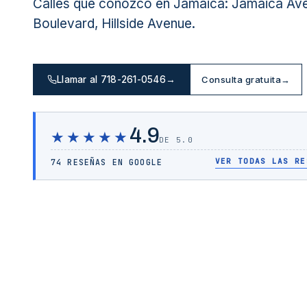
Calles que conozco en Jamaica: Jamaica Ave
Boulevard, Hillside Avenue.
Llamar al 718-261-0546
→
Consulta gratuita
→
4.9
★★★★★
DE 5.0
VER TODAS LAS RE
74 RESEÑAS EN GOOGLE