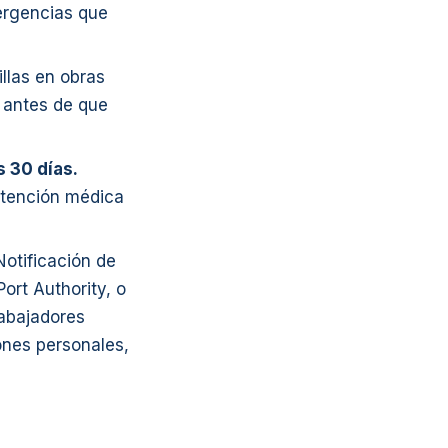
ergencias que
llas en obras
o antes de que
 30 días.
atención médica
otificación de
ort Authority, o
rabajadores
nes personales,