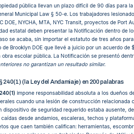
piedad pública llevan un plazo difícil de 90 días para la
neral Municipal Law § 50-e. Los trabajadores lesionad
C DOE, NYCHA, MTA, NYC Transit, proyectos de Port Aut
dad estatal deben presentar la Notificación dentro de lo
caso se acaba, sin importar el estatuto de tres años p
o de Brooklyn DOE que llevé a juicio por un acuerdo de 
bra escolar pública. La Notificación se presentó dentr
nteriores no garantizan un resultado similar.
 240(1) (la Ley del Andamiaje) en 200 palabras
240(1)
impone responsabilidad absoluta a los dueños d
nerales cuando una lesión de construcción relacionada 
n dispositivo de seguridad requerido estaba ausente, d
 caídas desde andamios, escaleras, techos y plataforma
jetos que caen también califican: herramientas, escombr