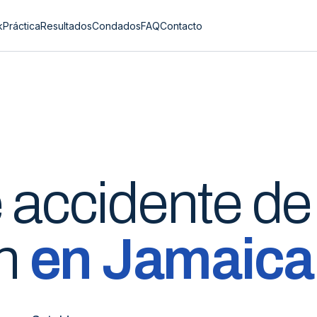
k
Práctica
Resultados
Condados
FAQ
Contacto
e
accidente de
n
en
Jamaica