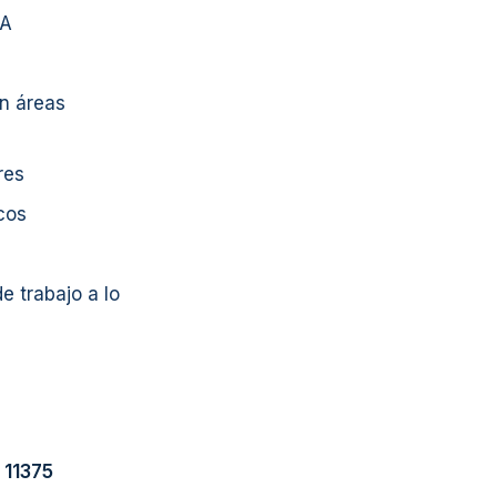
TA
n áreas
res
cos
e trabajo a lo
 11375