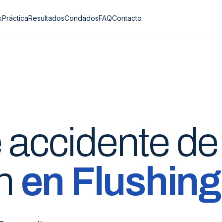
k
Práctica
Resultados
Condados
FAQ
Contacto
e
accidente de
n
en
Flushing