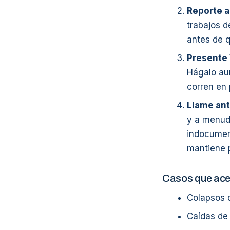
Reporte a
trabajos d
antes de q
Presente 
Hágalo au
corren en 
Llame ant
y a menud
indocument
mantiene p
Casos que ace
Colapsos d
Caídas de