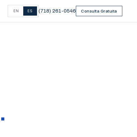
(
718
)
261-0546
EN
ES
Consulta Gratuita
.