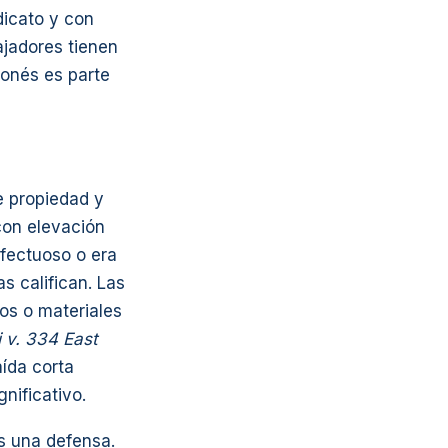
icato y con
ajadores tienen
tonés es parte
e propiedad y
con elevación
efectuoso o era
s califican. Las
os o materiales
i v. 334 East
aída corta
nificativo.
s una defensa.