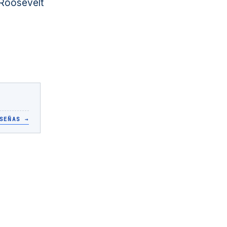
 Roosevelt
SEÑAS
→