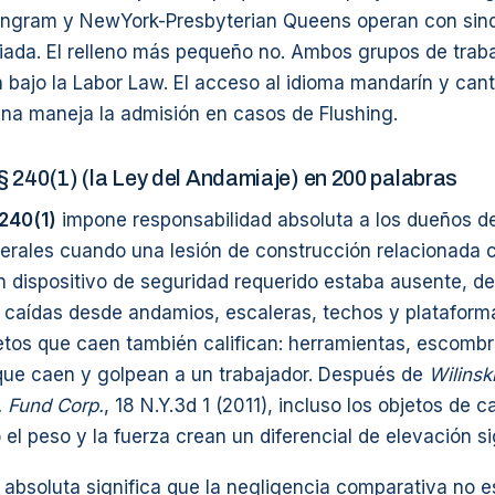
ngram y NewYork-Presbyterian Queens operan con sind
iada. El relleno más pequeño no. Ambos grupos de trab
 bajo la Labor Law. El acceso al idioma mandarín y can
ina maneja la admisión en casos de Flushing.
 240(1) (la Ley del Andamiaje) en 200 palabras
240(1)
impone responsabilidad absoluta a los dueños d
nerales cuando una lesión de construcción relacionada 
n dispositivo de seguridad requerido estaba ausente, d
 caídas desde andamios, escaleras, techos y plataforma
jetos que caen también califican: herramientas, escombr
ue caen y golpean a un trabajador. Después de
Wilinsk
 Fund Corp.
, 18 N.Y.3d 1 (2011), incluso los objetos de c
 el peso y la fuerza crean un diferencial de elevación sig
 absoluta significa que la negligencia comparativa no e