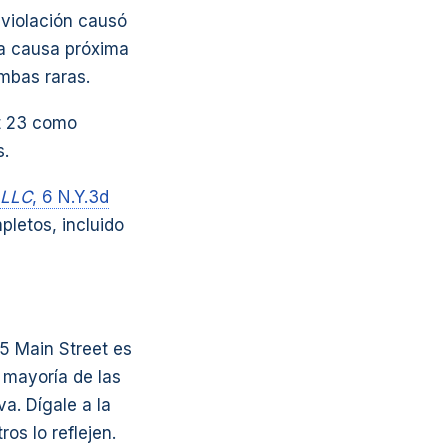
 violación causó
 La causa próxima
ambas raras.
rt 23 como
s.
 LLC
, 6 N.Y.3d
letos, incluido
 Main Street es
 mayoría de las
va. Dígale a la
os lo reflejen.