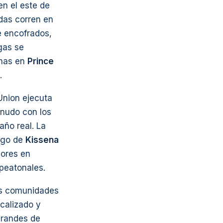
n el este de
das corren en
e encofrados,
gas se
chas en
Prince
.
Union ejecuta
enudo con los
año real. La
argo de
Kissena
dores en
peatonales.
las comunidades
icalizado y
grandes de