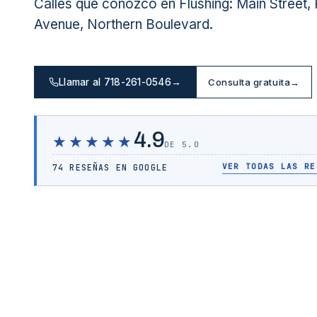
Calles que conozco en Flushing: Main Street,
Avenue, Northern Boulevard.
Llamar al 718-261-0546
→
Consulta gratuita
→
4.9
★★★★★
DE 5.0
VER TODAS LAS RE
74 RESEÑAS EN GOOGLE