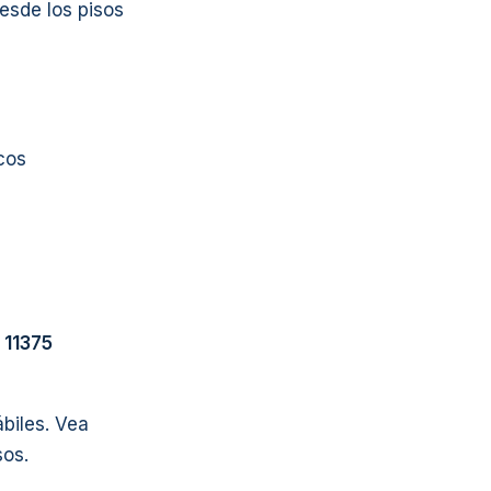
esde los pisos
cos
 11375
biles. Vea
sos.