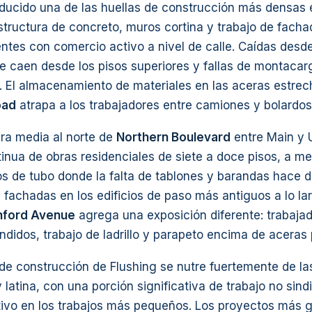
ucido una de las huellas de construcción más densas e
tructura de concreto, muros cortina y trabajo de facha
ntes con comercio activo a nivel de calle. Caídas desd
e caen desde los pisos superiores y fallas de montacar
. El almacenamiento de materiales en las aceras estre
oad
atrapa a los trabajadores entre camiones y bolardos
tura media al norte de
Northern Boulevard
entre Main y 
inua de obras residenciales de siete a doce pisos, a m
s de tubo donde la falta de tablones y barandas hace d
e fachadas en los edificios de paso más antiguos a lo l
nford Avenue
agrega una exposición diferente: trabaja
didos, trabajo de ladrillo y parapeto encima de aceras 
l de construcción de Flushing se nutre fuertemente de 
 latina, con una porción significativa de trabajo no sind
ivo en los trabajos más pequeños. Los proyectos más 