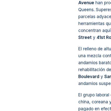
Avenue
han prod
Queens. Superes
parcelas adyace
herramientas qu
concentran aquí
Street
y
41st R
El relleno de al
una mezcla cont
andamios barato
rehabilitación d
Boulevard
y
Sa
andamios suspen
El grupo labora
china, coreana y
pagado en efect