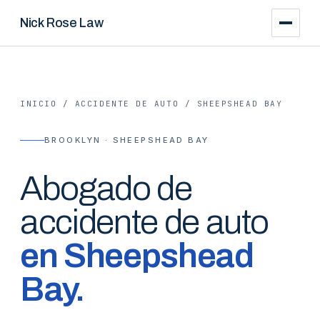
Nick Rose Law
INICIO
/
ACCIDENTE DE AUTO
/
SHEEPSHEAD BAY
BROOKLYN · SHEEPSHEAD BAY
Abogado de
accidente de auto
en
Sheepshead
Bay
.