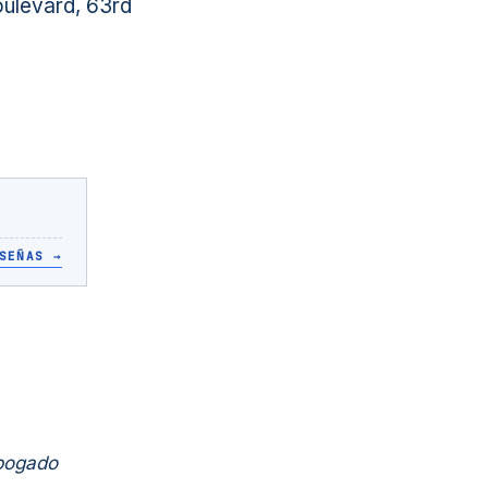
ulevard, 63rd
SEÑAS
→
Abogado