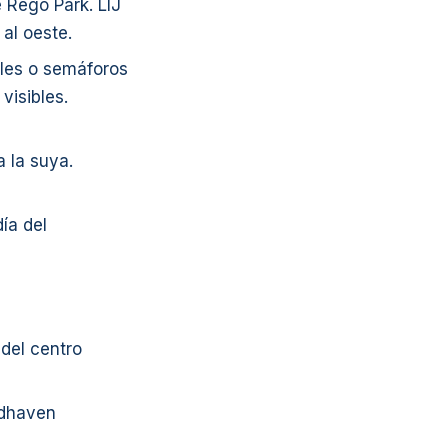
 Rego Park. LIJ
 al oeste.
ñales o semáforos
visibles.
 la suya.
ía del
del centro
odhaven