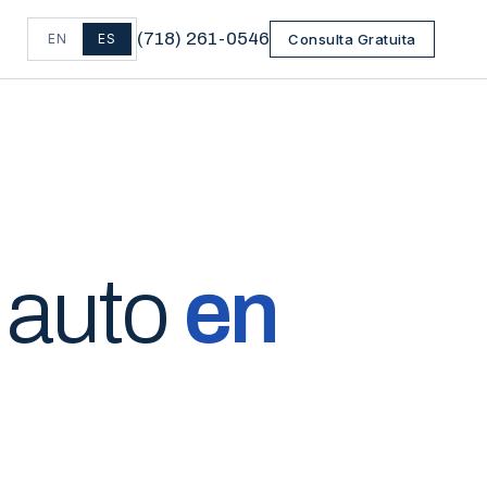
(
718
)
261-0546
EN
ES
Consulta Gratuita
 auto
en