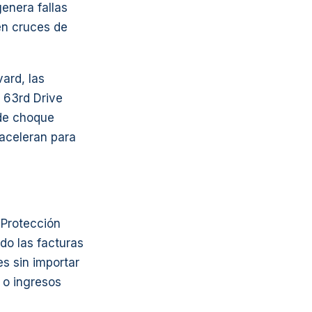
genera fallas
en cruces de
ard, las
e 63rd Drive
de choque
 aceleran para
 Protección
do las facturas
s sin importar
 o ingresos