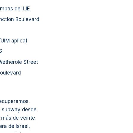
ampas del LIE
nction Boulevard
/UIM aplica)
72
Wetherole Street
Boulevard
recuperemos.
 de subway desde
 más de veinte
ra de Israel,