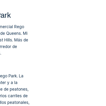
Park
omercial Rego
 de Queens. Mi
t Hills. Más de
rredor de
.
ego Park. La
er y a la
te de peatones,
ios carriles de
llos peatonales,