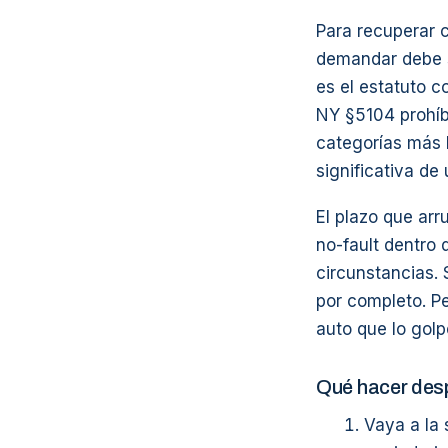
Para recuperar 
demandar debe s
es el estatuto c
NY §5104 prohíb
categorías más 
significativa de
El plazo que arr
no-fault dentro 
circunstancias. 
por completo. Pe
auto que lo golp
Qué hacer desp
Vaya a la 