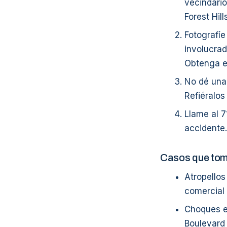
vecindario
Forest Hil
Fotografíe
involucrad
Obtenga el
No dé una 
Refiéralos 
Llame al 7
accidente.
Casos que to
Atropello
comercial
Choques e
Boulevard