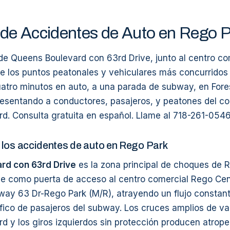
de Accidentes de Auto en Rego 
 de Queens Boulevard con 63rd Drive, junto al centro c
de los puntos peatonales y vehiculares más concurridos
uatro minutos en auto, a una parada de subway, en Fores
resentando a conductores, pasajeros, y peatones del co
d. Consulta gratuita en español. Llame al 718-261-0546
los accidentes de auto en Rego Park
rd con 63rd Drive
es la zona principal de choques de R
rve como puerta de acceso al centro comercial Rego Cent
way 63 Dr-Rego Park (M/R), atrayendo un flujo constan
fico de pasajeros del subway. Los cruces amplios de var
 y los giros izquierdos sin protección producen atrope