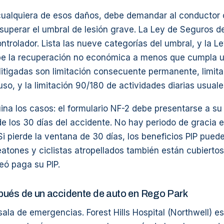
cualquiera de esos daños, debe demandar al conductor c
uperar el umbral de lesión grave. La Ley de Seguros d
ontrolador. Lista las nueve categorías del umbral, y la 
e la recuperación no económica a menos que cumpla un
litigadas son limitación consecuente permanente, limita
 uso, y la limitación 90/180 de actividades diarias usuale
uina los casos: el formulario NF-2 debe presentarse a s
de los 30 días del accidente. No hay periodo de gracia 
Si pierde la ventana de 30 días, los beneficios PIP pue
atones y ciclistas atropellados también están cubiertos
eó paga su PIP.
ués de un accidente de auto en Rego Park
sala de emergencias. Forest Hills Hospital (Northwell) e