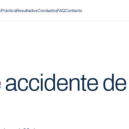
k
Práctica
Resultados
Condados
FAQ
Contacto
e
accidente de