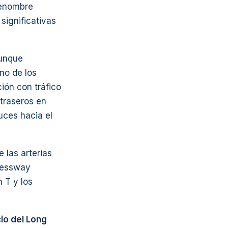
renombre
significativas
aunque
no de los
ión con tráfico
 traseros en
uces hacia el
 las arterias
ressway
n T y los
cio del Long