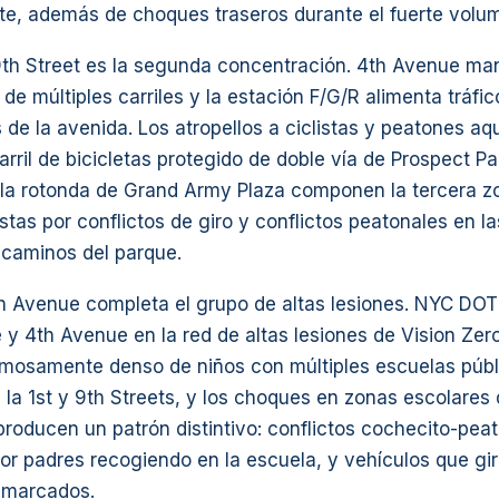
te, además de choques traseros durante el fuerte volu
th Street es la segunda concentración. 4th Avenue ma
r de múltiples carriles y la estación F/G/R alimenta tráfi
s de la avenida. Los atropellos a ciclistas y peatones aq
carril de bicicletas protegido de doble vía de Prospect P
y la rotonda de Grand Army Plaza componen la tercera z
stas por conflictos de giro y conflictos peatonales en la
 caminos del parque.
th Avenue completa el grupo de altas lesiones. NYC DOT
y 4th Avenue en la red de altas lesiones de Vision Zero
amosamente denso de niños con múltiples escuelas públ
la 1st y 9th Streets, y los choques en zonas escolares 
producen un patrón distintivo: conflictos cochecito-peat
por padres recogiendo en la escuela, y vehículos que gi
 marcados.