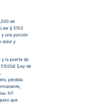
0,000 de
e Law § 5103
 y una porción
e dolor y
 y la puerta de
 5102(d) (Ley de
,
eto, pérdida
ermanente,
rias. NY
 paso que