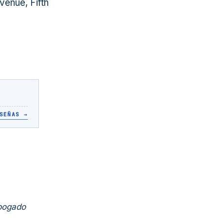
enue, Fifth
SEÑAS
→
Abogado