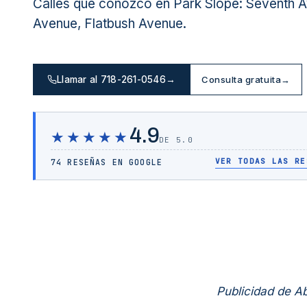
Calles que conozco en Park Slope: Seventh Av
Avenue, Flatbush Avenue.
Llamar al 718-261-0546
→
Consulta gratuita
→
4.9
★★★★★
DE 5.0
VER TODAS LAS RE
74 RESEÑAS EN GOOGLE
Publicidad de 