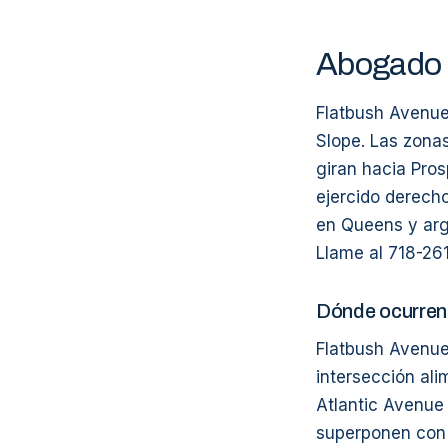
Abogado d
Flatbush Avenue 
Slope. Las zonas
giran hacia Pro
ejercido derech
en Queens y ar
Llame al 718-26
Dónde ocurren 
Flatbush Avenue
intersección ali
Atlantic Avenue 
superponen con e