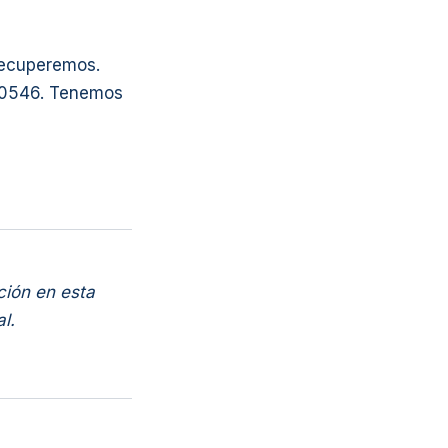
recuperemos.
61-0546. Tenemos
ción en esta
l.