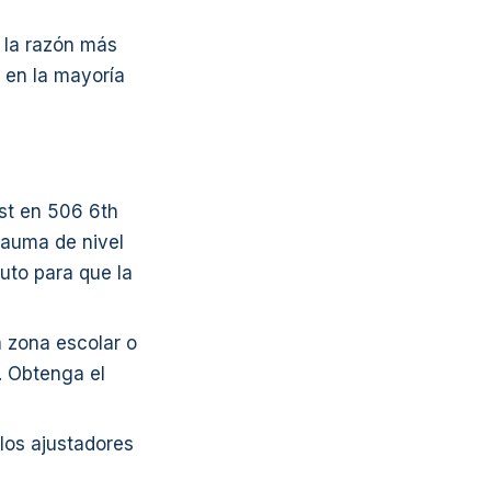
s la razón más
 en la mayoría
st en 506 6th
rauma de nivel
uto para que la
a zona escolar o
e. Obtenga el
los ajustadores