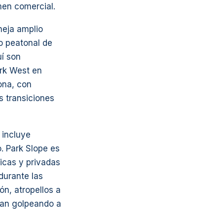
men comercial.
neja amplio
co peatonal de
uí son
ark West en
ona, con
s transiciones
 incluye
. Park Slope es
icas y privadas
durante las
ón, atropellos a
ran golpeando a