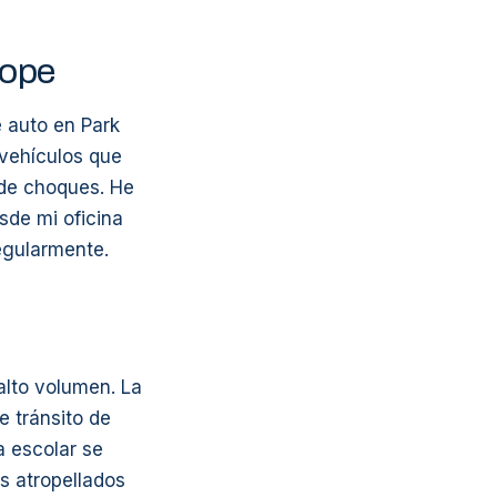
lope
e auto en Park
s vehículos que
 de choques. He
sde mi oficina
egularmente.
alto volumen. La
e tránsito de
a escolar se
s atropellados