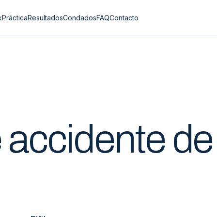
k
Práctica
Resultados
Condados
FAQ
Contacto
e
accidente de