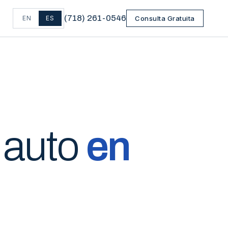
(
718
)
261-0546
EN
ES
Consulta Gratuita
 auto
en