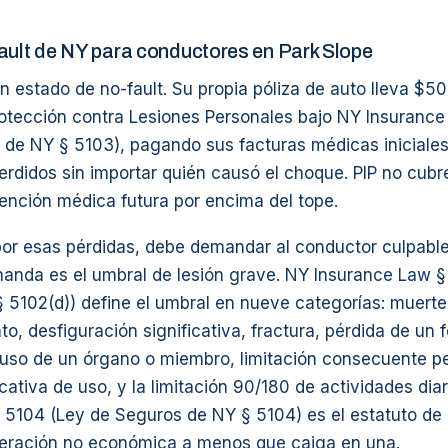
ault de NY para conductores en Park Slope
 estado de no-fault. Su propia póliza de auto lleva $5
rotección contra Lesiones Personales bajo NY Insuranc
 de NY § 5103), pagando sus facturas médicas iniciales
perdidos sin importar quién causó el choque. PIP no cubr
tención médica futura por encima del tope.
por esas pérdidas, debe demandar al conductor culpable
manda es el umbral de lesión grave. NY Insurance Law §
 5102(d)) define el umbral en nueve categorías: muerte
 desfiguración significativa, fractura, pérdida de un f
uso de un órgano o miembro, limitación consecuente p
icativa de uso, y la limitación 90/180 de actividades dia
 5104 (Ley de Seguros de NY § 5104) es el estatuto de
peración no económica a menos que caiga en una.