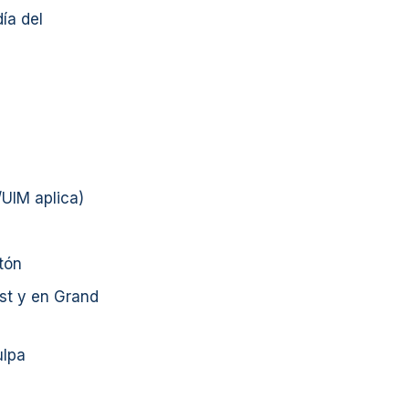
ía del
/UIM aplica)
tón
est y en Grand
ulpa