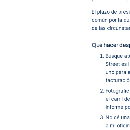
El plazo de pres
común por la que
de las circunsta
Qué hacer desp
Busque at
Street es 
uno para e
facturació
Fotografíe
el carril d
informe po
No dé una 
a mi oficin