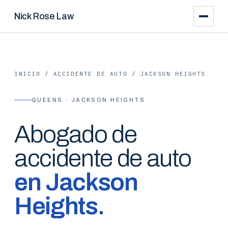
Nick Rose Law
INICIO
/
ACCIDENTE DE AUTO
/
JACKSON HEIGHTS
QUEENS · JACKSON HEIGHTS
Abogado de
accidente de auto
en
Jackson
Heights
.