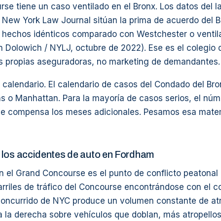
se tiene un caso ventilado en el Bronx. Los datos del 
l New York Law Journal sitúan la prima de acuerdo del 
e hechos idénticos comparado con Westchester o ventila
 Dolowich / NYLJ, octubre de 2022). Ese es el colegio 
us propias aseguradoras, no marketing de demandantes.
el calendario. El calendario de casos del Condado del Br
s o Manhattan. Para la mayoría de casos serios, el nú
ue compensa los meses adicionales. Pesamos esa mate
 los accidentes de auto en Fordham
 el Grand Concourse es el punto de conflicto peatonal
rriles de tráfico del Concourse encontrándose con el c
oncurrido de NYC produce un volumen constante de atro
 a la derecha sobre vehículos que doblan, más atropello