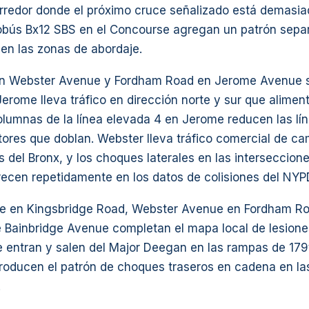
rredor donde el próximo cruce señalizado está demasiad
obús Bx12 SBS en el Concourse agregan un patrón sepa
en las zonas de abordaje.
n Webster Avenue y Fordham Road en Jerome Avenue 
erome lleva tráfico en dirección norte y sur que aliment
olumnas de la línea elevada 4 en Jerome reducen las lín
tores que doblan. Webster lleva tráfico comercial de c
 del Bronx, y los choques laterales en las interseccion
ecen repetidamente en los datos de colisiones del NYP
 en Kingsbridge Road, Webster Avenue en Fordham Road
e Bainbridge Avenue completan el mapa local de lesione
 entran y salen del Major Deegan en las rampas de 179t
oducen el patrón de choques traseros en cadena en la
.