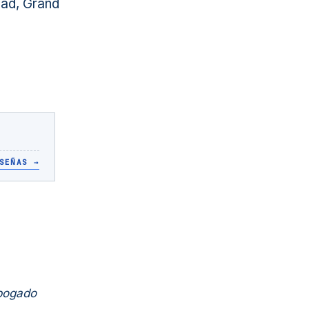
ad, Grand
SEÑAS
→
Abogado