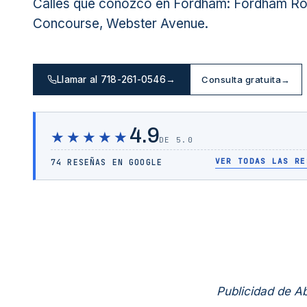
Calles que conozco en Fordham: Fordham Ro
Concourse, Webster Avenue.
Llamar al 718-261-0546
→
Consulta gratuita
→
4.9
★★★★★
DE 5.0
VER TODAS LAS RE
74 RESEÑAS EN GOOGLE
Publicidad de 