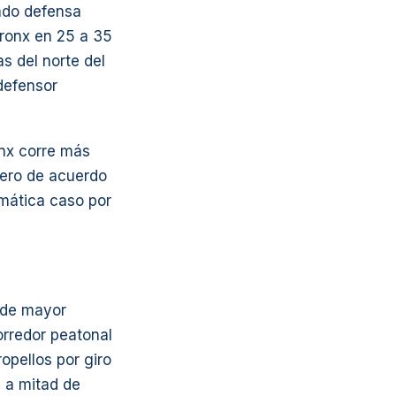
lado defensa
Bronx en 25 a 35
s del norte del
defensor
onx corre más
mero de acuerdo
mática caso por
 de mayor
orredor peatonal
pellos por giro
s a mitad de