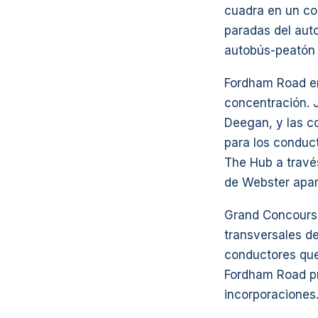
cuadra en un co
paradas del aut
autobús-peatón 
Fordham Road e
concentración. J
Deegan, y las c
para los conduc
The Hub a través
de Webster apar
Grand Concourse
transversales d
conductores que
Fordham Road pr
incorporaciones