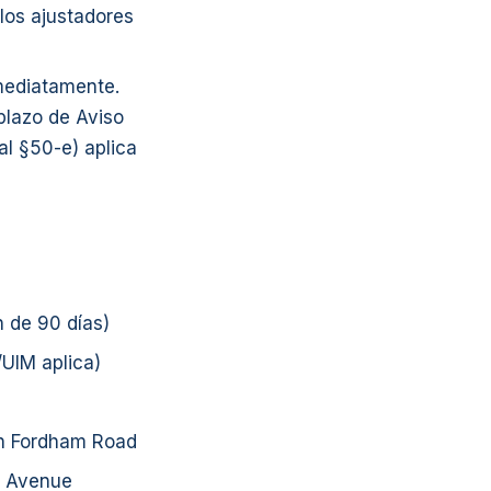
los ajustadores
nmediatamente.
plazo de Aviso
l §50-e) aplica
 de 90 días)
/UIM aplica)
en Fordham Road
r Avenue