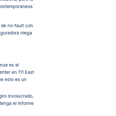
 contemporáneos
 de no-fault con
seguradora niega
nue es el
nter en 111 East
ue esto es un
giro involucrado,
btenga el informe