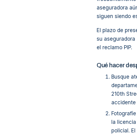
aseguradora aún
siguen siendo e
El plazo de pres
su aseguradora d
el reclamo PIP.
Qué hacer des
Busque at
departame
210th Stre
accidente 
Fotografíe
la licenci
policial. 