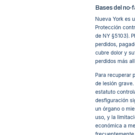
Bases del no-
Nueva York es un
Protección cont
de NY §5103). PI
perdidos, pagad
cubre dolor y su
perdidos más allá
Para recuperar 
de lesión grave
estatuto contro
desfiguración si
un órgano o mie
uso, y la limita
económica a men
frecuentemente s