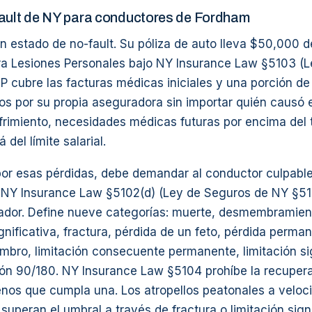
fault de NY para conductores de Fordham
 estado de no-fault. Su póliza de auto lleva $50,000 d
ra Lesiones Personales bajo NY Insurance Law §5103 (
P cubre las facturas médicas iniciales y una porción de 
os por su propia aseguradora sin importar quién causó e
frimiento, necesidades médicas futuras por encima del 
 del límite salarial.
por esas pérdidas, debe demandar al conductor culpable
. NY Insurance Law §5102(d) (Ley de Seguros de NY §510
lador. Define nueve categorías: muerte, desmembramien
gnificativa, fractura, pérdida de un feto, pérdida perma
mbro, limitación consecuente permanente, limitación sig
ción 90/180. NY Insurance Law §5104 prohíbe la recuper
os que cumpla una. Los atropellos peatonales a veloc
uperan el umbral a través de fractura o limitación signi