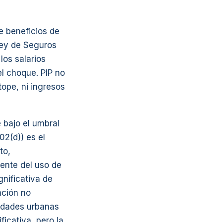
e beneficios de
Ley de Seguros
los salarios
l choque. PIP no
tope, ni ingresos
 bajo el umbral
2(d)) es el
to,
nente del uso de
nificativa de
ación no
idades urbanas
ficativa, pero la