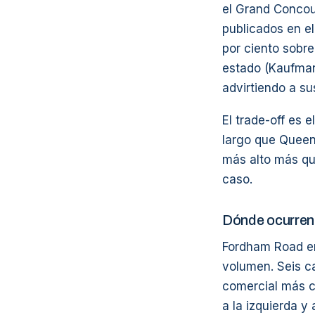
el Grand Concour
publicados en e
por ciento sobr
estado (Kaufman
advirtiendo a s
El trade-off es 
largo que Queen
más alto más q
caso.
Dónde ocurren
Fordham Road en
volumen. Seis ca
comercial más c
a la izquierda y