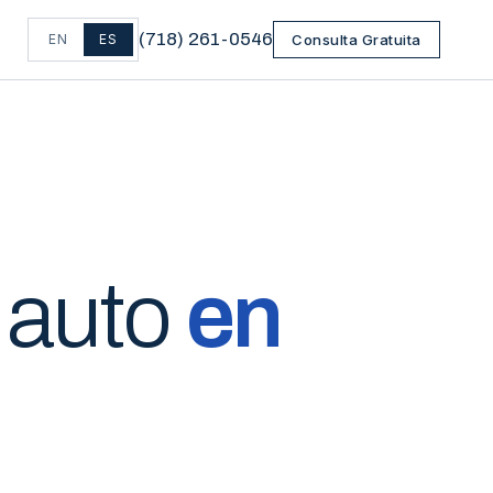
(
718
)
261-0546
EN
ES
Consulta Gratuita
 auto
en