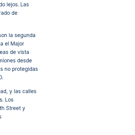
o lejos. Las
rado de
son la segunda
a el Major
eas de vista
amiones desde
es no protegidas
D.
, y las calles
s. Los
h Street y
s