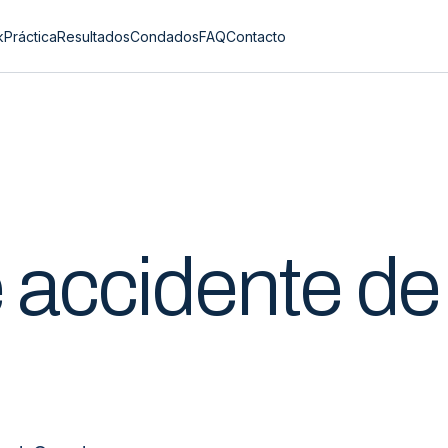
k
Práctica
Resultados
Condados
FAQ
Contacto
e
accidente de