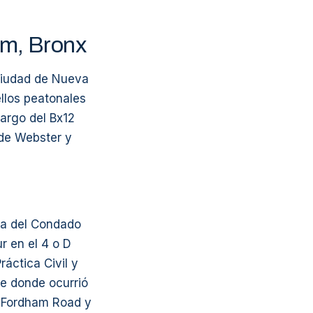
am, Bronx
ciudad de Nueva
ellos peatonales
largo del Bx12
sde Webster y
ma del Condado
r en el 4 o D
áctica Civil y
e donde ocurrió
n Fordham Road y