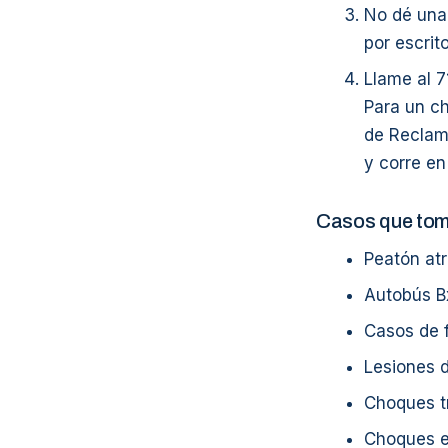
No dé una 
por escrito
Llame al 7
Para un ch
de Reclam
y corre en
Casos que to
Peatón at
Autobús B
Casos de f
Lesiones d
Choques t
Choques e